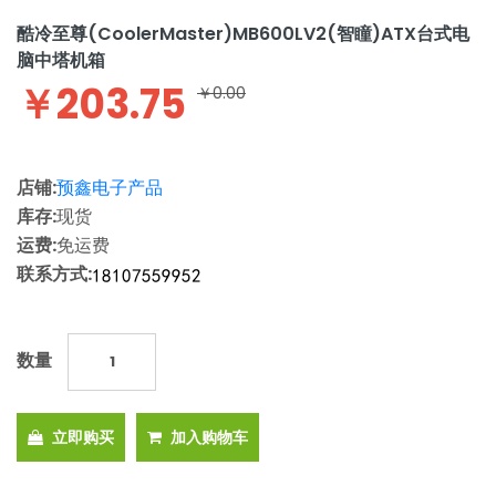
酷冷至尊(CoolerMaster)MB600LV2(智瞳)ATX台式电
脑中塔机箱
￥203.75
￥0.00
店铺:
预鑫电子产品
库存:
现货
运费:
免运费
联系方式:
数量
立即购买
加入购物车