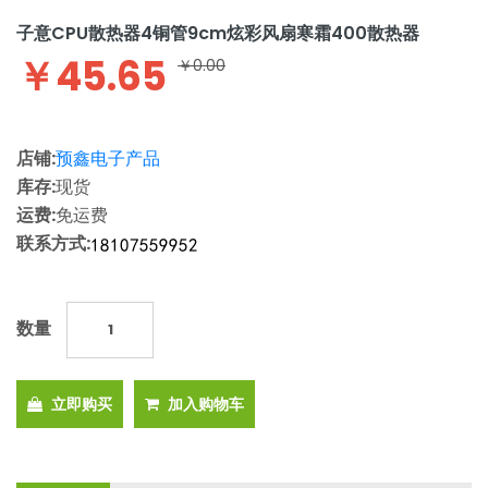
子意CPU散热器4铜管9cm炫彩风扇寒霜400散热器
￥45.65
￥0.00
店铺:
预鑫电子产品
库存:
现货
运费:
免运费
联系方式:
数量
立即购买
加入购物车